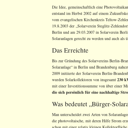
Die Idee, gemeinschaftlich eine Photovoltaika
entstand im Herbst 2002 auf einem Zukunftsko
vom evangelischen Kirchenkreis Teltow-Zehlen
19.8.2003 der „Solarverein Steglitz-Zehlendor
Berlin und am 29.03.2007 in Solarverein Berl
Solaranlagen gerecht zu werden und auch als üb
Das Erreichte
Bis zur Gründung des Solarvereins Berlin-Bra
Solaranlage“ in Berlin und Brandenburg nahezu
2009 initiierte der Solarverein Berlin-Brande
230 
wurden Solarkollektoren von insgesamt
mit einer Investitionssumme von über einer M
die sich persönlich für eine nachhaltige St
Was bedeutet „Bürger-Solar
Man unterscheidet zwei Arten von Solaranlagen
die photovoltaische, mit deren Hilfe Strom er
schon mit einer relativ kleinen Kollektorfläch