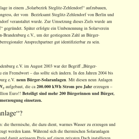
nlage in einem „Solarbezirk Steglitz-Zehlendorf“ aufzubauen,
ngress, der vom Bezirksamt Steglitz-Zehlendorf von Berlin und
dorf veranstaltet wurde. Zur Umsetzung dieses Ziels wurde am
f“ gegründet. Später erfolgte ein Umbenennung in Solarverein
in-Brandenburg e.V., um der gestiegenen Zahl an Bürger-
erregionaler Ansprechpartner gut identifizierbar zu sein.
ndenburg e.V. im August 2003 war der Begriff „Bürger-
 ein Fremdwort – das sollte sich ändern. In den Jahren 2004 bis
neun Bürger-Solaranlagen
nburg e.V.
. Mit diesen neun Anlagen
kW
200.000 kWh Strom pro Jahr
aufgebaut, die ca
erzeugen –
p
Beteiligt sind mehr 200 Bürgerinnen und Bürger,
illion Euro!!
romerzeugung einsetzen.
anlage“?
: die thermische, die dazu dient, warmes Wasser zu erzeugen und
zeugt werden kann. Während sich die thermischen Solaranlagen
e und damit geringem Preis auf einem privaten Dach installieren