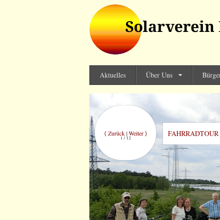
Solarverein Ber
Aktuelles
Über Uns
Bürge
FAHRRADTOUR 
⟨ Zurück
|
Weiter ⟩
1 / 12