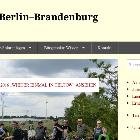
lin-Brandenburg
r-Solaranlagen
Bürgersolar Wissen
Kontakt
Aktu
2016 „WIEDER EINMAL IN TELTOW“ ANSEHEN
Jahr
Ener
Erne
Term
Unse