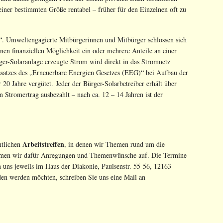
einer bestimmten Größe rentabel – früher für den Einzelnen oft zu
“. Umweltengagierte Mitbürgerinnen und Mitbürger schlossen sich
en finanziellen Möglichkeit ein oder mehrere Anteile an einer
er-Solaranlage erzeugte Strom wird direkt in das Stromnetz
essatzes des „Erneuerbare Energien Gesetzes (EEG)“ bei Aufbau der
 20 Jahre vergütet. Jeder der Bürger-Solarbetreiber erhält über
n Stromertrag ausbezahlt – nach ca. 12 – 14 Jahren ist der
Arbeitstreffen
ntlichen
, in denen wir Themen rund um die
ehmen wir dafür Anregungen und Themenwünsche auf. Die Termine
n uns jeweils im Haus der Diakonie, Paulsenstr. 55-56, 12163
den werden möchten, schreiben Sie uns eine Mail an