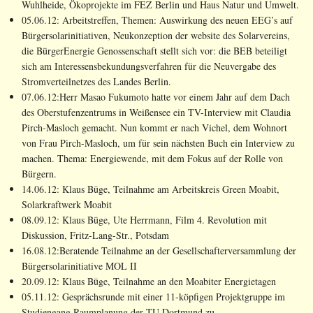
Wuhlheide, Ökoprojekte im FEZ Berlin und Haus Natur und Umwelt.
05.06.12: Arbeitstreffen, Themen: Auswirkung des neuen EEG’s auf
Bürgersolarinitiativen, Neukonzeption der website des Solarvereins,
die BürgerEnergie Genossenschaft stellt sich vor: die BEB beteiligt
sich am Interessensbekundungsverfahren für die Neuvergabe des
Stromverteilnetzes des Landes Berlin.
07.06.12:Herr Masao Fukumoto hatte vor einem Jahr auf dem Dach
des Oberstufenzentrums in Weißensee ein TV-Interview mit Claudia
Pirch-Masloch gemacht. Nun kommt er nach Vichel, dem Wohnort
von Frau Pirch-Masloch, um für sein nächsten Buch ein Interview zu
machen. Thema: Energiewende, mit dem Fokus auf der Rolle von
Bürgern.
14.06.12: Klaus Büge, Teilnahme am Arbeitskreis Green Moabit,
Solarkraftwerk Moabit
08.09.12: Klaus Büge, Ute Herrmann, Film 4. Revolution mit
Diskussion, Fritz-Lang-Str., Potsdam
16.08.12:Beratende Teilnahme an der Gesellschafterversammlung der
Bürgersolarinitiative MOL II
20.09.12: Klaus Büge, Teilnahme an den Moabiter Energietagen
05.11.12: Gesprächsrunde mit einer 11-köpfigen Projektgruppe im
Studiengang Raumplanung der TU Dortmund zu