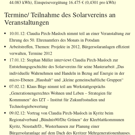
44.083 kWh), Einspeisevergütung 16.475 € (0,4301 pro kWh)
Termine/ Teilnahme des Solarvereins an
Veranstaltungen
10.01.12: Claudia Pirch-Masloch nimmt teil an einer Veranstaltung zur
Ehrung des 50. Ehren­amtlers des Monats in Potsdam
Arbeitstreffen, Themen: Projekte in 2012, Bürgersolaranlagen effizient
verwalten, Termine 2012
17.01.12: Stephan Müller interviewt Claudia Pirch-Masloch zur
Entstehungsgeschichte des Solarvereins für seine Masterarbeit „Das
individuelle Wahrnehmen und Handeln in Bezug auf Energie in der
micro-Ebenen „Haushalt“ und „kleine gemeinschaftliche Gruppen“
07.02.12: Klaus Büge nimmt teil am Werkstattgesprächs
„Generationengerechtes Wohnen und Leben – Strategien für
Kommunen“ des IZT – Institut für Zukunftsstudien und
Technologiebewertung
09.02.12: Vortrag von Claudia Pirch-Masloch in Kyritz beim
Regionalverband „Bündnis90/Die Grünen“ der Kleeblattkommunen
Kyritz, Neustadt/D., Wusterhausen zur Planung einer
Bürgersolaranlage auf dem Dach des Kyritzer Mehrgenerationenhauses.