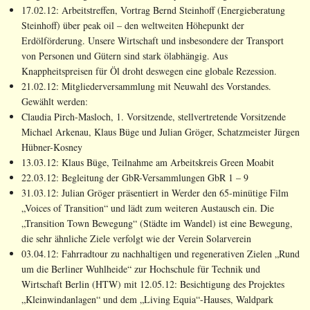
17.02.12: Arbeitstreffen, Vortrag Bernd Steinhoff (Energieberatung
Steinhoff) über peak oil – den weltweiten Höhepunkt der
Erdölförderung. Unsere Wirtschaft und insbesondere der Transport
von Personen und Gütern sind stark ölabhängig. Aus
Knappheitspreisen für Öl droht deswegen eine globale Rezession.
21.02.12: Mitgliederversammlung mit Neuwahl des Vorstandes.
Gewählt werden:
Claudia Pirch-Masloch, 1. Vorsitzende, stellvertretende Vorsitzende
Michael Arkenau, Klaus Büge und Julian Gröger, Schatzmeister Jürgen
Hübner-Kosney
13.03.12: Klaus Büge, Teilnahme am Arbeitskreis Green Moabit
22.03.12: Begleitung der GbR-Versammlungen GbR 1 – 9
31.03.12: Julian Gröger präsentiert in Werder den 65-minütige Film
„Voices of Transition“ und lädt zum weiteren Austausch ein. Die
„Transition Town Bewegung“ (Städte im Wandel) ist eine Bewegung,
die sehr ähnliche Ziele verfolgt wie der Verein Solarverein
03.04.12: Fahrradtour zu nachhaltigen und regenerativen Zielen „Rund
um die Berliner Wuhlheide“ zur Hochschule für Technik und
Wirtschaft Berlin (HTW) mit 12.05.12: Besichtigung des Projektes
„Kleinwindanlagen“ und dem „Living Equia“-Hauses, Waldpark