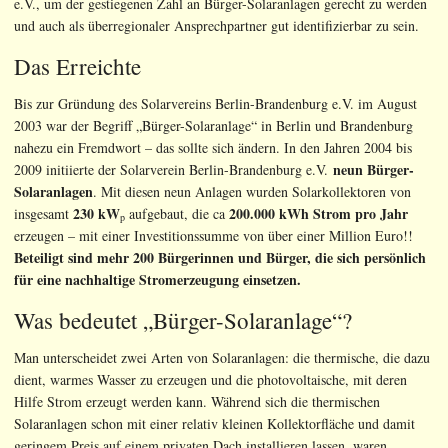
e.V., um der gestiegenen Zahl an Bürger-Solaranlagen gerecht zu werden
und auch als überregionaler Ansprechpartner gut identifizierbar zu sein.
Das Erreichte
Bis zur Gründung des Solarvereins Berlin-Brandenburg e.V. im August
2003 war der Begriff „Bürger-Solaranlage“ in Berlin und Brandenburg
nahezu ein Fremdwort – das sollte sich ändern. In den Jahren 2004 bis
neun Bürger-
2009 initiierte der Solarverein Berlin-Brandenburg e.V.
Solaranlagen
. Mit diesen neun Anlagen wurden Solarkollektoren von
230 kW
200.000 kWh Strom pro Jahr
insgesamt
aufgebaut, die ca
p
erzeugen – mit einer Investitionssumme von über einer Million Euro!!
Beteiligt sind mehr 200 Bürgerinnen und Bürger, die sich persönlich
für eine nachhaltige Stromerzeugung einsetzen.
Was bedeutet „Bürger-Solaranlage“?
Man unterscheidet zwei Arten von Solaranlagen: die thermische, die dazu
dient, warmes Wasser zu erzeugen und die photovoltaische, mit deren
Hilfe Strom erzeugt werden kann. Während sich die thermischen
Solaranlagen schon mit einer relativ kleinen Kollektorfläche und damit
geringem Preis auf einem privaten Dach installieren lassen, waren