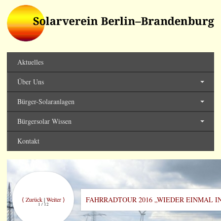
Solarverein Berlin-
Brandenburg
Aktuelles
Über Uns
Bürger-Solaranlagen
Bürgersolar Wissen
Kontakt
FAHRRADTOUR 2016 „WIEDER EINMAL I
⟨ Zurück
|
Weiter ⟩
1 / 12